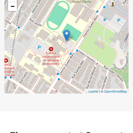
−
Leaflet
| ©
OpenStreetMap