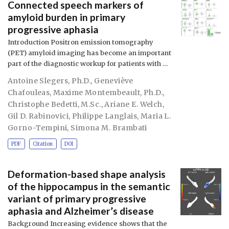
Connected speech markers of
amyloid burden in primary
progressive aphasia
Introduction Positron emission tomography
(PET) amyloid imaging has become an important
part of the diagnostic workup for patients with …
Antoine Slegers, Ph.D.
,
Geneviève
Chafouleas
,
Maxime Montembeault, Ph.D.
,
Christophe Bedetti, M.Sc.
,
Ariane E. Welch
,
Gil D. Rabinovici
,
Philippe Langlais
,
Maria L.
Gorno-Tempini
,
Simona M. Brambati
PDF
Citation
DOI
Deformation-based shape analysis
of the hippocampus in the semantic
variant of primary progressive
aphasia and Alzheimer’s disease
Background Increasing evidence shows that the